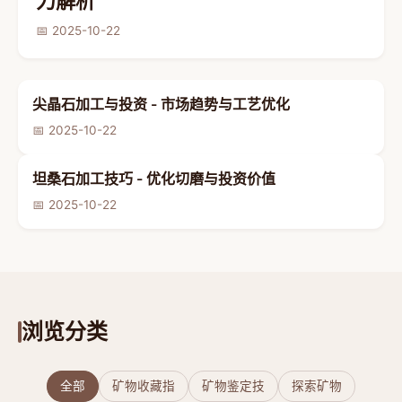
力解析
📅 2025-10-22
尖晶石加工与投资 - 市场趋势与工艺优化
📅 2025-10-22
坦桑石加工技巧 - 优化切磨与投资价值
📅 2025-10-22
浏览分类
全部
矿物收藏指
矿物鉴定技
探索矿物